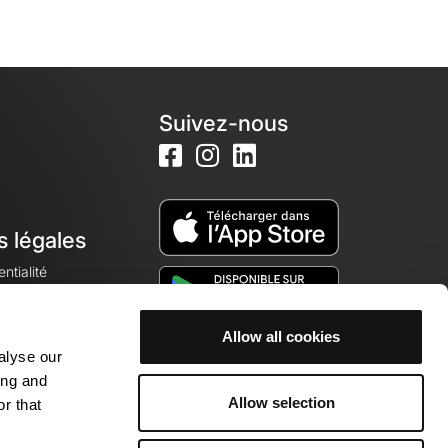
Suivez-nous
s légales
ntialité
Allow all cookies
alyse our
okies
ing and
Allow selection
r that