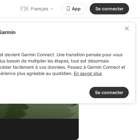
🇫🇷
Français
App
Se connecter
 Garmin
et devient Garmin Connect. Une transition pensée pour vous
 plus besoin de multiplier les étapes, tout est désormais
ccéder facilement à vos données. Passez à Garmin Connect et
périence plus agréable au quotidien.
En savoir plus
Se connecter