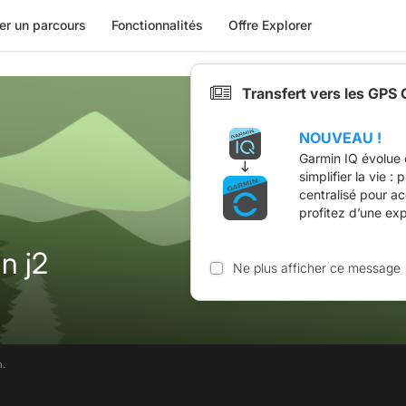
er un parcours
Fonctionnalités
Offre Explorer
Transfert vers les GPS
NOUVEAU !
Garmin IQ évolue 
simplifier la vie :
centralisé pour a
profitez d’une ex
n j2
Ne plus afficher ce message
m.