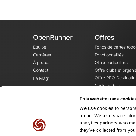
OpenRunner
Offres
Equipe
Fonds de cartes top
Carrières
Fonctionnalités
À propos
Offre particuliers
Contact
Offre clubs et organi
Offre PRO Destinatio
Le Mag'
Carte cadeau
This website uses cookie
We use cookies to personal
traffic. We also share info
analytics partners who may
they’ve collected from your