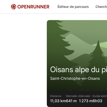
Éditeur de parcours
Cherch
Oisans alpe du pi
Saint-Christophe-en-Oisans
Distance
Dénivelé +
Dénivelé -
Durée esti
11,03 km
641 m
1 273 m
6h03