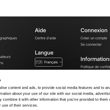
Aide
Connexion
ographiques
Centre d'aide
Créer un compte
Se connecter
Langue
sateurs
Information
🇫🇷
Français
ns
Politique de confide
CGV
CGU
s
Mentions légales
ise content and ads, to provide social media features and to an
Paramètres des co
rmation about your use of our site with our social media, advertis
 combine it with other information that you’ve provided to them o
 use of their services.