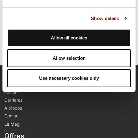
environ 1 heure et 41 minutes pour réaliser ce parcours.
Show details
Date de création du parcours: 14 mai 2024 à 22:32:19.
Dernière modification de la fiche parcours: 14 mai 2024 à 22:39:35.
Identifiant du parcours: 18991992
Allow all cookies
Allow selection
Use necessary cookies only
OpenRunner
Equipe
Carrières
À propos
Contact
Le Mag'
Offres