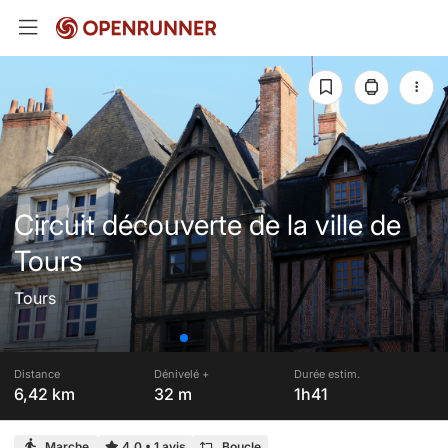
Circuit découverte de la ville de
Tours
Tours
Distance
Dénivelé +
Durée estim.
6,42 km
32 m
1h41
Marche
4,0
•
1 avis
Boucle