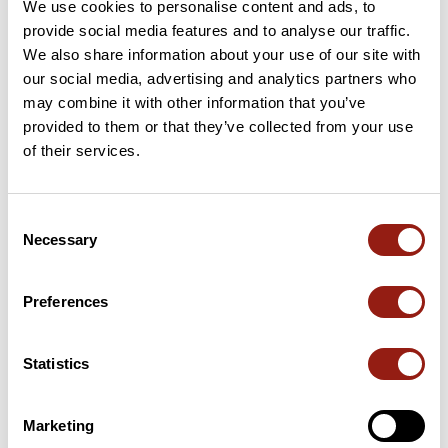
We use cookies to personalise content and ads, to
provide social media features and to analyse our traffic.
We also share information about your use of our site with
our social media, advertising and analytics partners who
Avis des utilisateurs
Voir tous les avis
may combine it with other information that you’ve
4,0
•
1 avis
provided to them or that they’ve collected from your use
of their services.
25 mai 2026
Belle promenade
Consent
Necessary
D
Selection
dom2464
Preferences
Ajouter un avis
Statistics
Résumé
Découvrez ce parcours de marche de 6,4 km à proximité de
Marketing
Tours. Ce parcours emprunte 6,2 km de routes. Prévoyez