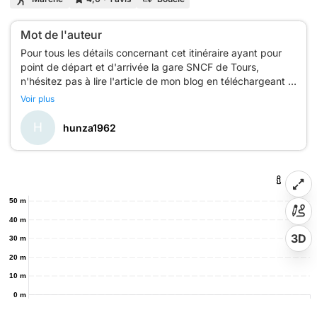
Mot de l'auteur
Pour tous les détails concernant cet itinéraire ayant pour
point de départ et d'arrivée la gare SNCF de Tours,
n'hésitez pas à lire l'article de mon blog en téléchargeant le
lien url suivant :
Voir plus
https://www.hunza.pro/2015/10/visiter-tours-en-une-
H
hunza1962
50 m
40 m
3D
30 m
20 m
10 m
0 m