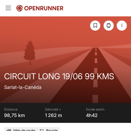
CIRCUIT LONG 19/06 99 KMS
Sarlat-la-Canéda
Distance
Dénivelé +
Durée estim.
98,75 km
1 262 m
4h42
Vélo de route
Boucle