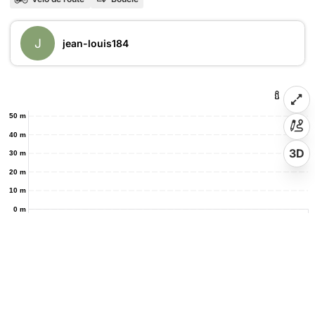
J
jean-louis184
50 m
40 m
3D
30 m
20 m
10 m
0 m