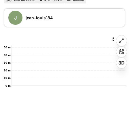
J
jean-louis184
50 m
40 m
3D
30 m
20 m
10 m
0 m