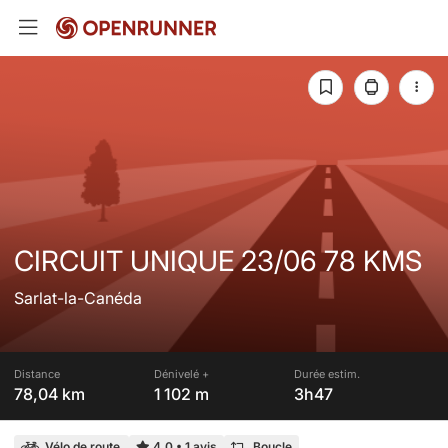
CIRCUIT UNIQUE 23/06 78 KMS
Sarlat-la-Canéda
Distance
Dénivelé +
Durée estim.
78,04 km
1 102 m
3h47
Vélo de route
4,0
•
1 avis
Boucle