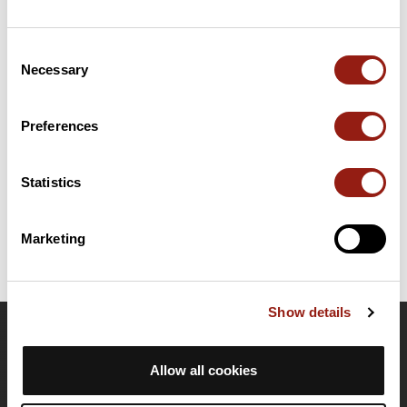
Résumé
Découvrez ce parcours de vélo de 78 km à proximité de Sarlat-
Consent
la-Canéda. Ce parcours emprunte 69,7 km de routes et 8,3 km
Necessary
Selection
de pistes cyclables. Il présente une ascension cumulée de plus
de 1100m. Prévoyez environ 3 heures et 47 minutes pour
réaliser ce parcours.
Preferences
Date de création du parcours: 15 mai 2024 à 08:16:11.
Statistics
Dernière modification de la fiche parcours: 30 avril 2026 à 09:39:16.
Identifiant du parcours: 18993153
Marketing
Show details
OpenRunner
Allow all cookies
Equipe
Carrières