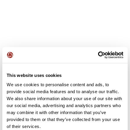
Avis des utilisateurs
Voir tous les avis
4,0
•
1 avis
23 juin 2024
This website uses cookies
Tres Beau parcours
We use cookies to personalise content and ads, to
provide social media features and to analyse our traffic.
G
gbaily58
We also share information about your use of our site with
our social media, advertising and analytics partners who
may combine it with other information that you’ve
Ajouter un avis
provided to them or that they’ve collected from your use
of their services.