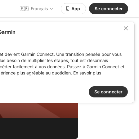
🇫🇷
Français
App
Se connecter
 Garmin
et devient Garmin Connect. Une transition pensée pour vous
 plus besoin de multiplier les étapes, tout est désormais
ccéder facilement à vos données. Passez à Garmin Connect et
périence plus agréable au quotidien.
En savoir plus
Se connecter