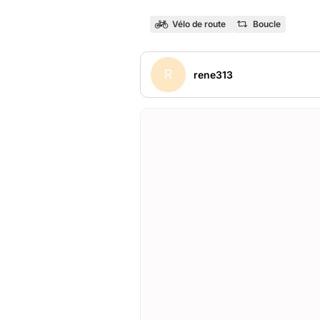
Vélo de route
Boucle
R
rene313