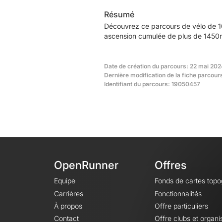
Résumé
Découvrez ce parcours de vélo de 1
ascension cumulée de plus de 1450m.
Date de création du parcours: 22 mai 2024
Dernière modification de la fiche parcour
Identifiant du parcours: 19050457
OpenRunner
Offres
Equipe
Fonds de cartes top
Carrières
Fonctionnalités
À propos
Offre particuliers
Contact
Offre clubs et organi