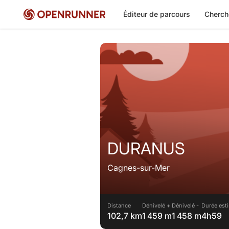
Éditeur de parcours
Cherch
DURANUS
Cagnes-sur-Mer
Distance
Dénivelé +
Dénivelé -
Durée est
102,7 km
1 459 m
1 458 m
4h59