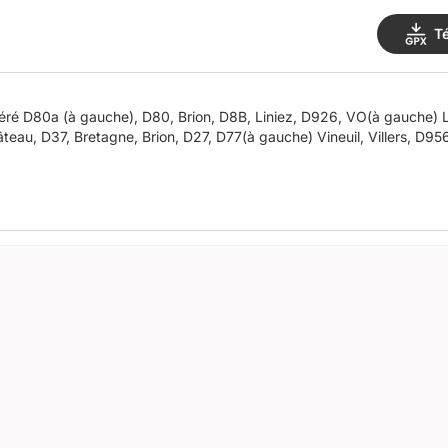
T
 D34, Guilly,
au, D37, Bretagne, Brion, D27, D77(à gauche) Vineuil, Villers, D956,