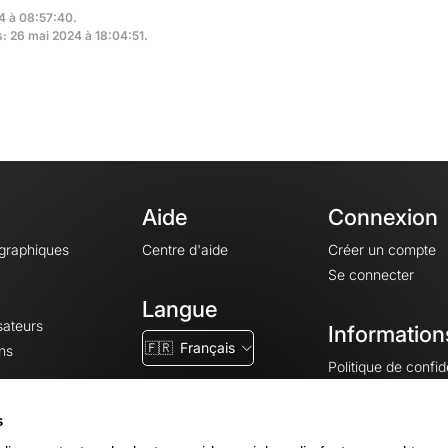
4 à 08:57:40.
s: 26 mai 2024 à 18:04:51.
Aide
Connexion
ographiques
Centre d'aide
Créer un compte
Se connecter
Langue
sateurs
Information
🇫🇷
Français
ns
Politique de confide
CGV
CGU
s
Mentions légales