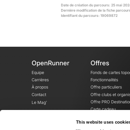
Date de création du parcours: 25 mai 202
Dernière modification de la fiche parcour
Identifiant du parcours: 19069872
OpenRunner
Offres
Equipe
Fonds de cartes top
Carrières
Fonctionnalités
À propos
Offre particuliers
Contact
Offre clubs et organi
Offre PRO Destinatio
Le Mag'
Carte cadeau
This website uses cookie