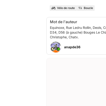
Vélo de route
Boucle
Mot de l'auteur
Equinoxe, Rue Ledru Rollin, Deols, Céré D80a (à gauche), D80, Brion, D8B, Liniez, D926, VO(à gauche) La Chapelle St Laurian,
D34, D56 (à gauche) Bouges Le Châte
anapde36