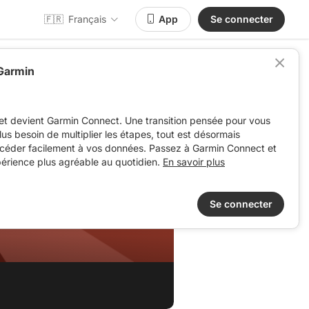
🇫🇷
Français
App
Se connecter
 Garmin
et devient Garmin Connect. Une transition pensée pour vous
 plus besoin de multiplier les étapes, tout est désormais
ccéder facilement à vos données. Passez à Garmin Connect et
périence plus agréable au quotidien.
En savoir plus
Se connecter