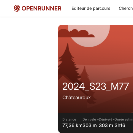
Éditeur de parcours
Cherch
2024_S23_M77
Châteauroux
Distance
Dénivelé +
Dénivelé -
Durée estim
77,36 km
303 m
303 m
3h16