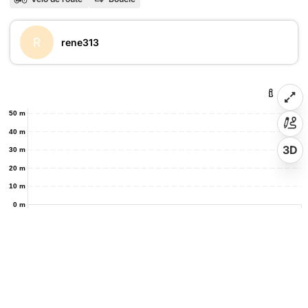
R
rene313
50 m
40 m
3D
30 m
20 m
10 m
0 m