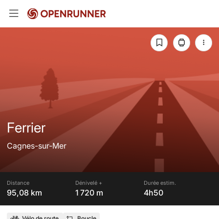
Ferrier
Cagnes-sur-Mer
Distance
Dénivelé +
Durée estim.
95,08 km
1 720 m
4h50
Vélo de route
Boucle