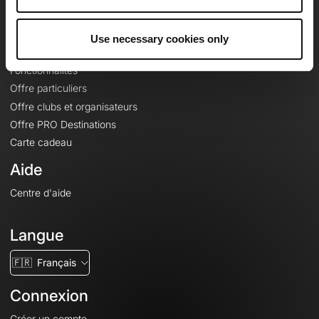
Le Mag'
Offres
Use necessary cookies only
Fonds de cartes topographiques
Fonctionnalités
Offre particuliers
Offre clubs et organisateurs
Offre PRO Destinations
Carte cadeau
Aide
Centre d'aide
Langue
🇫🇷
Français
Connexion
Créer un compte