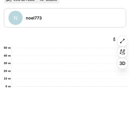
N
noel773
50 m
40 m
3D
30 m
20 m
10 m
0 m