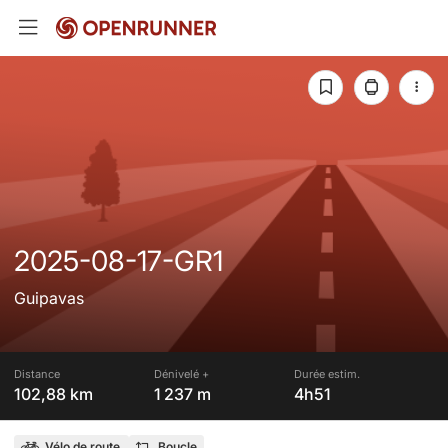
2025-08-17-GR1
Guipavas
Distance
Dénivelé +
Durée estim.
102,88 km
1 237 m
4h51
Vélo de route
Boucle