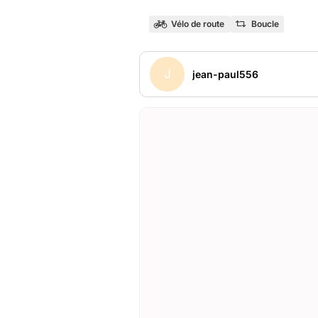
Vélo de route
Boucle
J
jean-paul556