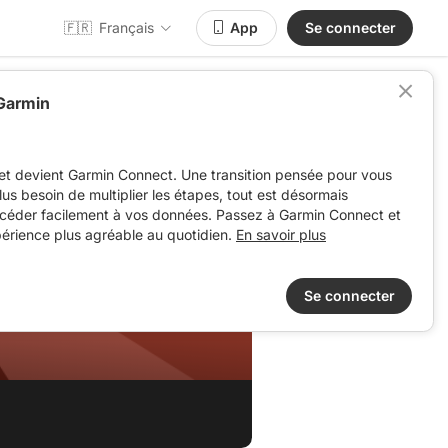
🇫🇷
Français
App
Se connecter
 Garmin
et devient Garmin Connect. Une transition pensée pour vous
 plus besoin de multiplier les étapes, tout est désormais
ccéder facilement à vos données. Passez à Garmin Connect et
périence plus agréable au quotidien.
En savoir plus
Se connecter