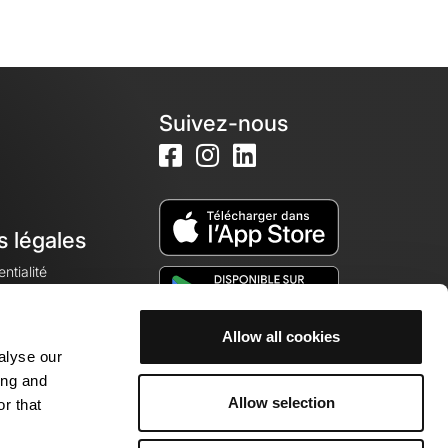
Suivez-nous
s légales
ntialité
Allow all cookies
alyse our
okies
ing and
Allow selection
r that