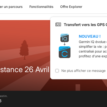
er un parcours
Fonctionnalités
Offre Explorer
Transfert vers les GPS
NOUVEAU !
Garmin IQ évolue 
simplifier la vie :
centralisé pour a
profitez d’une ex
stance 26 Avril 2026
Ne plus afficher ce message
estim.
6