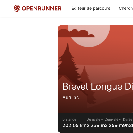
Éditeur de parcours
Cherch
Brevet Longue Di
Aurillac
Distance
Dénivelé +
Dénivelé -
Durée 
202,05 km
2 259 m
2 259 m
9h2