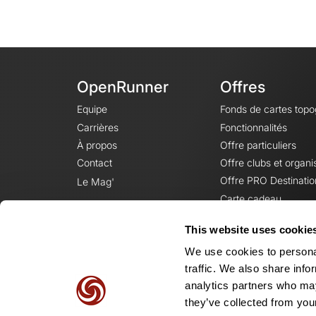
OpenRunner
Offres
Equipe
Fonds de cartes top
Carrières
Fonctionnalités
À propos
Offre particuliers
Contact
Offre clubs et organi
Offre PRO Destinatio
Le Mag'
Carte cadeau
This website uses cookie
We use cookies to personal
traffic. We also share info
analytics partners who may
they’ve collected from your