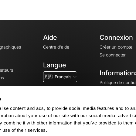
Aide
Connexion
ographiques
Centre d'aide
Créer un compte
Se connecter
Langue
sateurs
Information
🇫🇷
Français
ns
Politique de confide
CGV
CGU
s
Mentions légales
ise content and ads, to provide social media features and to an
Paramètres des co
rmation about your use of our site with our social media, advertis
 combine it with other information that you’ve provided to them o
 use of their services.