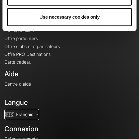
Le Mag'
Offres
Use necessary cookies only
Fonds de cartes topographiques
Fonctionnalités
Offre particuliers
Offre clubs et organisateurs
Offre PRO Destinations
Carte cadeau
Aide
Centre d'aide
Langue
🇫🇷
Français
Connexion
Créer un compte