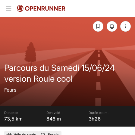
Parcours du Samedi 15/06/24
version Roule cool
Feurs
Distance
Dénivelé +
Durée estim.
73,5 km
846 m
3h26
Vélo de route
Boucle