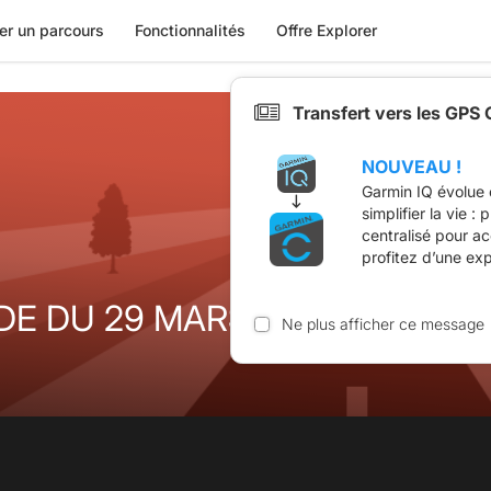
er un parcours
Fonctionnalités
Offre Explorer
Transfert vers les GPS
NOUVEAU !
Garmin IQ évolue 
simplifier la vie :
centralisé pour a
profitez d’une ex
E DU 29 MARS 2026
Ne plus afficher ce message