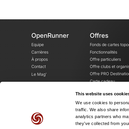
OpenRunner
Offres
Equipe
Fonds de cartes top
Carrières
Fonctionnalités
À propos
Offre particuliers
Contact
Offre clubs et organi
Offre PRO Destinatio
Le Mag'
Carte cadeau
This website uses cookie
We use cookies to personal
traffic. We also share info
analytics partners who may
they’ve collected from your