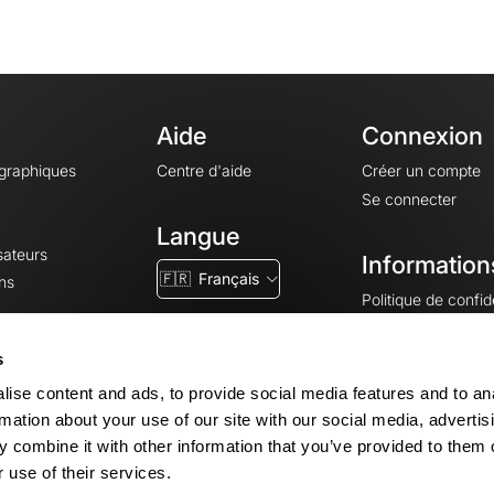
Aide
Connexion
ographiques
Centre d'aide
Créer un compte
Se connecter
Langue
sateurs
Information
🇫🇷
Français
ns
Politique de confide
CGV
CGU
s
Mentions légales
ise content and ads, to provide social media features and to an
Paramètres des co
rmation about your use of our site with our social media, advertis
 combine it with other information that you’ve provided to them o
 use of their services.