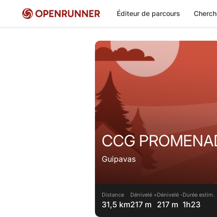
Éditeur de parcours
Cherch
CCG PROMENAD
Guipavas
Distance
Dénivelé +
Dénivelé -
Durée estim.
31,5 km
217 m
217 m
1h23