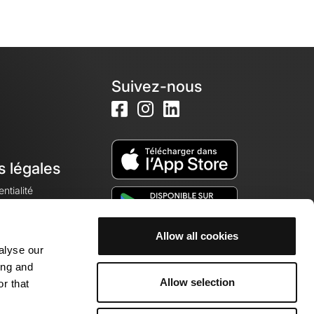
Suivez-nous
s légales
ntialité
Allow all cookies
alyse our
okies
ing and
Allow selection
r that