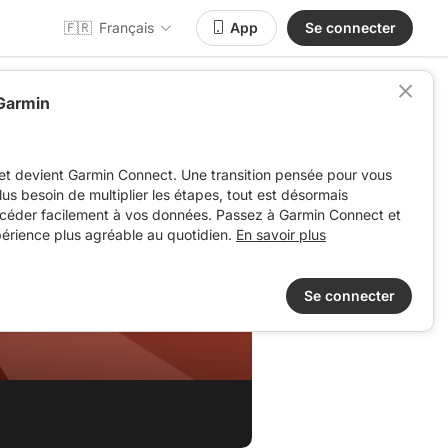
🇫🇷
Français
App
Se connecter
 Garmin
et devient Garmin Connect. Une transition pensée pour vous
 plus besoin de multiplier les étapes, tout est désormais
ccéder facilement à vos données. Passez à Garmin Connect et
périence plus agréable au quotidien.
En savoir plus
Se connecter