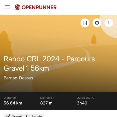
Rando CRL 2024 - Parcours
Gravel 1 56km
Bernac-Dessus
Distance
Dénivelé +
Durée estim.
56,64 km
827 m
3h40
Gravel
Boucle