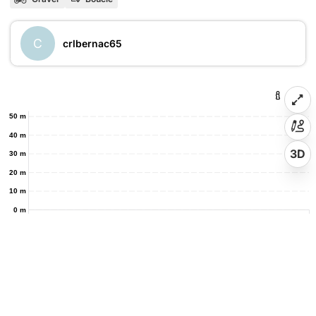
C
crlbernac65
50 m
40 m
3D
30 m
20 m
10 m
0 m