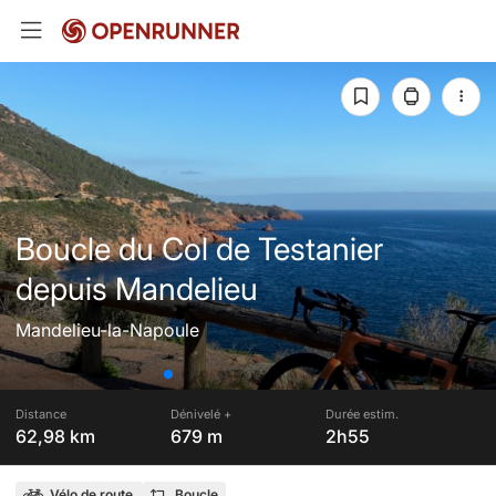
Boucle du Col de Testanier
depuis Mandelieu
Mandelieu-la-Napoule
Distance
Dénivelé +
Durée estim.
62,98 km
679 m
2h55
Vélo de route
Boucle