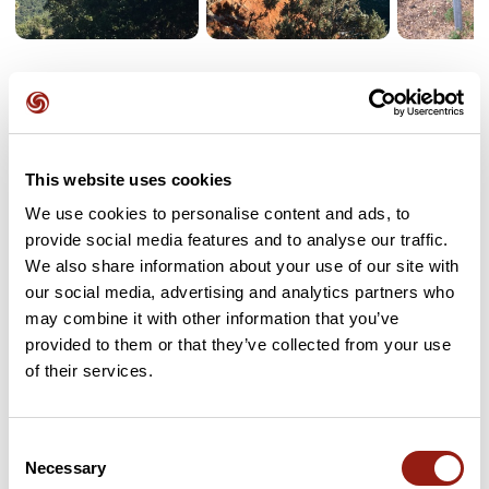
Avis des utilisateurs
Soyez le premier à ajouter un avis !
This website uses cookies
We use cookies to personalise content and ads, to
provide social media features and to analyse our traffic.
Ajouter un avis
We also share information about your use of our site with
our social media, advertising and analytics partners who
may combine it with other information that you’ve
provided to them or that they’ve collected from your use
of their services.
Cols le long du parcours
8 km
Col de l'Esquillon
83 m
Consent
Necessary
Selection
43 km
Col de l'Auriasque
202 m