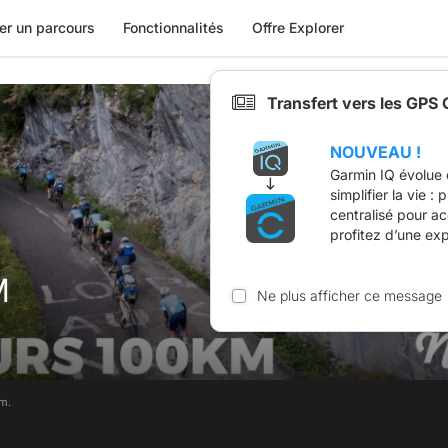
er un parcours
Fonctionnalités
Offre Explorer
Transfert vers les GPS
NOUVEAU !
Garmin IQ évolue 
simplifier la vie :
centralisé pour a
profitez d’une ex
M
Ne plus afficher ce message
m.