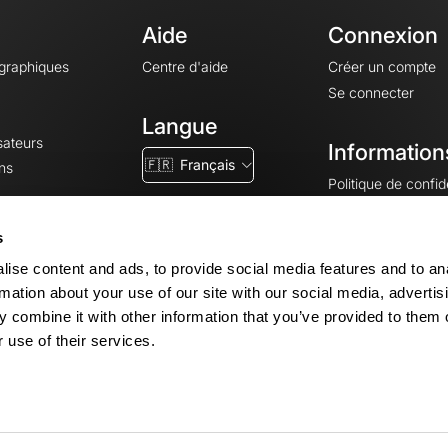
Aide
Connexion
ographiques
Centre d'aide
Créer un compte
Se connecter
Langue
sateurs
Information
🇫🇷
Français
ns
Politique de confide
CGV
CGU
s
Mentions légales
ise content and ads, to provide social media features and to an
Paramètres des co
rmation about your use of our site with our social media, advertis
 combine it with other information that you’ve provided to them o
 use of their services.
© 2026 OpenRunner - Version 7.31.3