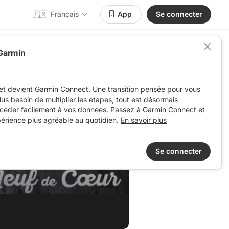
🇫🇷
Français
App
Se connecter
 Garmin
et devient Garmin Connect. Une transition pensée pour vous
 plus besoin de multiplier les étapes, tout est désormais
ccéder facilement à vos données. Passez à Garmin Connect et
périence plus agréable au quotidien.
En savoir plus
Se connecter