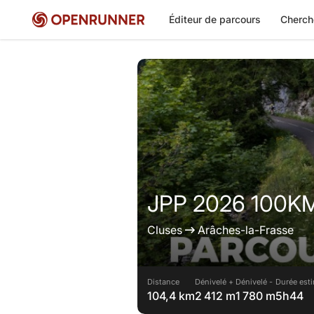
Éditeur de parcours
Cherch
JPP 2026 100K
Cluses
Arâches-la-Frasse
Distance
Dénivelé +
Dénivelé -
Durée esti
104,4 km
2 412 m
1 780 m
5h44