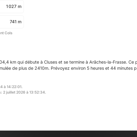
1 027 m
741 m
ent Cols
04,4 km qui débute à Cluses et se termine à Arâches-la-Frasse. Ce
umulée de plus de 2410m. Prévoyez environ 5 heures et 44 minutes po
24 à 14:22:01.
: 2 juillet 2026 à 13:52:34.