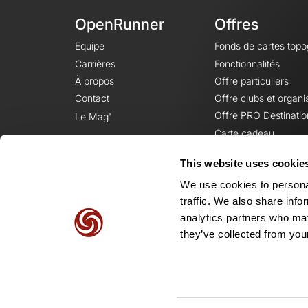
OpenRunner
Offres
Equipe
Fonds de cartes top
Carrières
Fonctionnalités
À propos
Offre particuliers
Contact
Offre clubs et organi
Offre PRO Destinatio
Le Mag'
Carte cadeau
This website uses cookie
We use cookies to personal
traffic. We also share info
analytics partners who may
they’ve collected from your