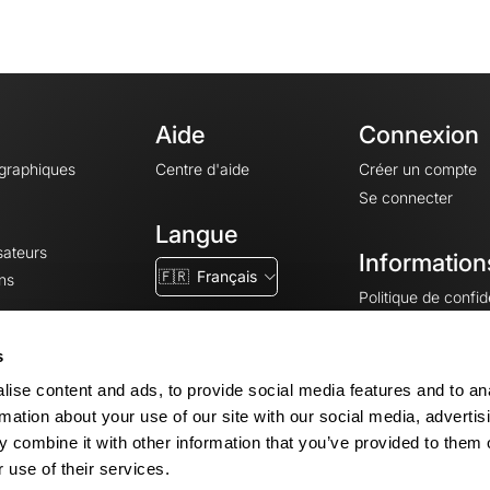
Aide
Connexion
ographiques
Centre d'aide
Créer un compte
Se connecter
Langue
sateurs
Information
🇫🇷
Français
ns
Politique de confide
CGV
CGU
s
Mentions légales
ise content and ads, to provide social media features and to an
Paramètres des co
rmation about your use of our site with our social media, advertis
 combine it with other information that you’ve provided to them o
 use of their services.