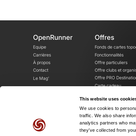
OpenRunner
Offres
Equipe
Fonds de cartes top
Carrières
Fonctionnalités
À propos
Offre particuliers
Contact
Offre clubs et organi
Offre PRO Destinatio
Le Mag'
Carte cadeau
This website uses cookie
We use cookies to personal
traffic. We also share info
analytics partners who may
they’ve collected from your