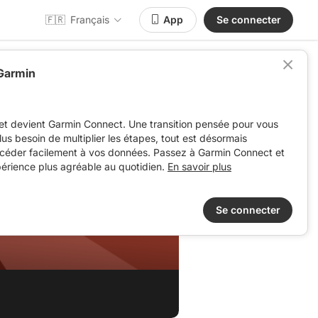
🇫🇷
Français
App
Se connecter
 Garmin
et devient Garmin Connect. Une transition pensée pour vous
 plus besoin de multiplier les étapes, tout est désormais
ccéder facilement à vos données. Passez à Garmin Connect et
périence plus agréable au quotidien.
En savoir plus
Se connecter