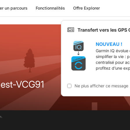
er un parcours
Fonctionnalités
Offre Explorer
Transfert vers les GPS
NOUVEAU !
Garmin IQ évolue 
simplifier la vie :
centralisé pour a
profitez d’une ex
uest-VCG91
Ne plus afficher ce message
m.