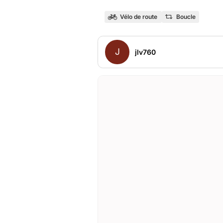
Vélo de route
Boucle
J
jlv760