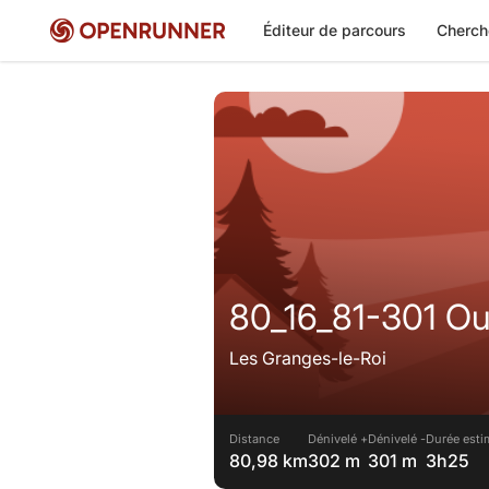
Éditeur de parcours
Cherch
80_16_81-301 O
Les Granges-le-Roi
Distance
Dénivelé +
Dénivelé -
Durée esti
80,98 km
302 m
301 m
3h25