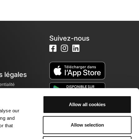
Suivez-nous
s légales
ntialité
Allow all cookies
alyse our
okies
ing and
Allow selection
r that