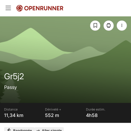
Gr5j2
Passy
Distance
Dénivelé +
Durée estim.
11,34 km
552 m
4h58
Randonnée
Aller simple