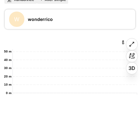
W
wonderrico
50 m
40 m
3D
30 m
20 m
10 m
0 m