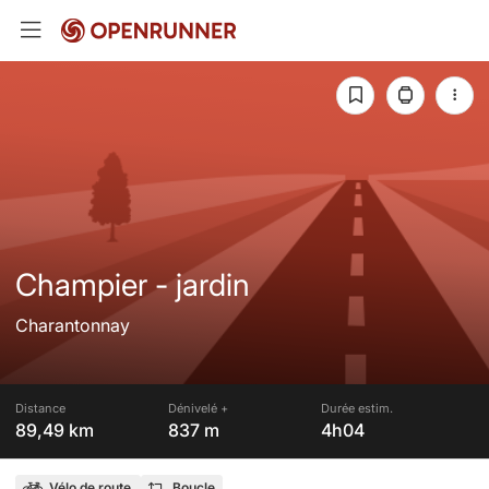
Champier - jardin
Charantonnay
Distance
Dénivelé +
Durée estim.
89,49 km
837 m
4h04
Vélo de route
Boucle