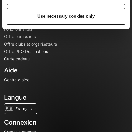
Le Mag'
Offres
Use necessary cookies only
Fonds de cartes topographiques
Fonctionnalités
Offre particuliers
Offre clubs et organisateurs
Offre PRO Destinations
Carte cadeau
Aide
Centre d'aide
Langue
🇫🇷
Français
Connexion
Créer un compte