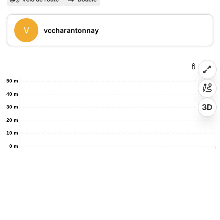
V
vccharantonnay
50 m
40 m
3D
30 m
20 m
10 m
0 m