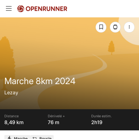
Marche 8km 2024
Lezay
Distance
Dénivelé +
Durée estim.
8,49 km
76 m
2h19
Marche
Boucle