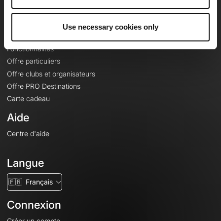
Le Mag'
Offres
Use necessary cookies only
Fonds de cartes topographiques
Fonctionnalités
Offre particuliers
Offre clubs et organisateurs
Offre PRO Destinations
Carte cadeau
Aide
Centre d'aide
Langue
🇫🇷
Français
Connexion
Créer un compte