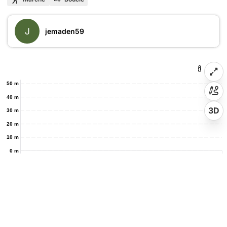
J
jemaden59
50 m
40 m
3D
30 m
20 m
10 m
0 m