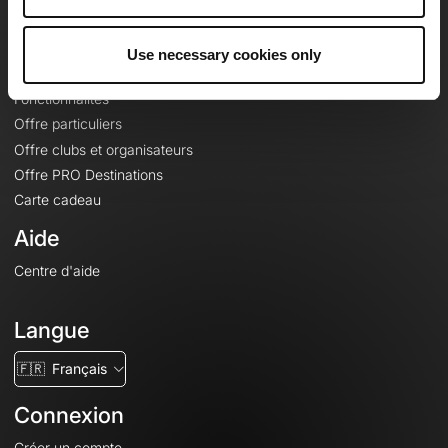
Le Mag'
Offres
Use necessary cookies only
Fonds de cartes topographiques
Fonctionnalités
Offre particuliers
Offre clubs et organisateurs
Offre PRO Destinations
Carte cadeau
Aide
Centre d'aide
Langue
🇫🇷
Français
Connexion
Créer un compte