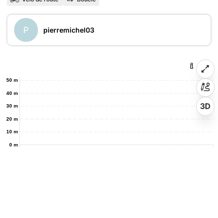
P
pierremichel03
50 m
40 m
3D
30 m
20 m
10 m
0 m