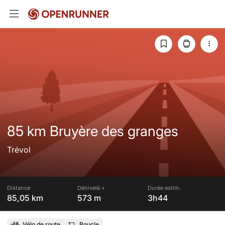
85 km Bruyère des granges
Trévol
Distance
Dénivelé +
Durée estim.
85,05 km
573 m
3h44
Vélo de route
Boucle