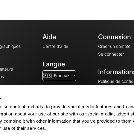
Aide
Connexion
ographiques
Centre d'aide
Créer un compte
Se connecter
Langue
sateurs
Information
🇫🇷
Français
ns
Politique de confide
CGV
CGU
s
Mentions légales
ise content and ads, to provide social media features and to an
Paramètres des co
rmation about your use of our site with our social media, advertis
 combine it with other information that you’ve provided to them o
 use of their services.