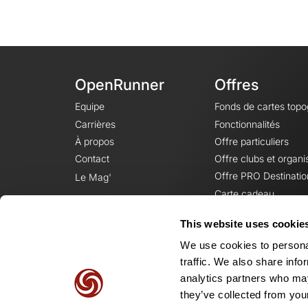
OpenRunner
Offres
Equipe
Fonds de cartes top
Carrières
Fonctionnalités
À propos
Offre particuliers
Contact
Offre clubs et organi
Offre PRO Destinatio
Le Mag'
Carte cadeau
This website uses cookie
We use cookies to personal
traffic. We also share info
analytics partners who may
they’ve collected from your