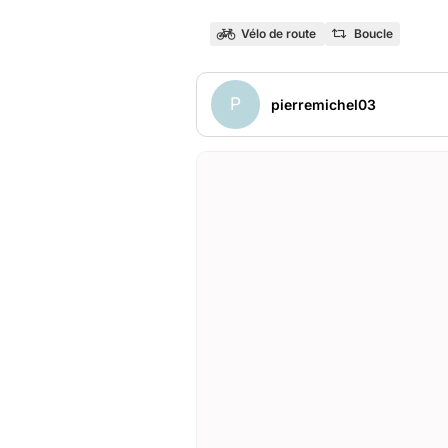
Vélo de route
Boucle
P
pierremichel03