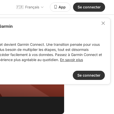
🇫🇷
Français
App
Se connecter
 Garmin
et devient Garmin Connect. Une transition pensée pour vous
 plus besoin de multiplier les étapes, tout est désormais
ccéder facilement à vos données. Passez à Garmin Connect et
périence plus agréable au quotidien.
En savoir plus
Se connecter