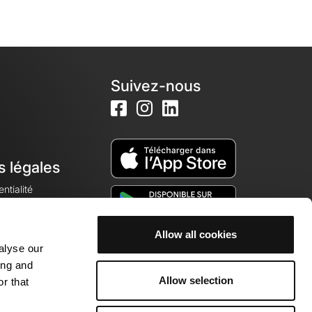
Suivez-nous
s légales
ntialité
Allow all cookies
alyse our
okies
ing and
Allow selection
r that