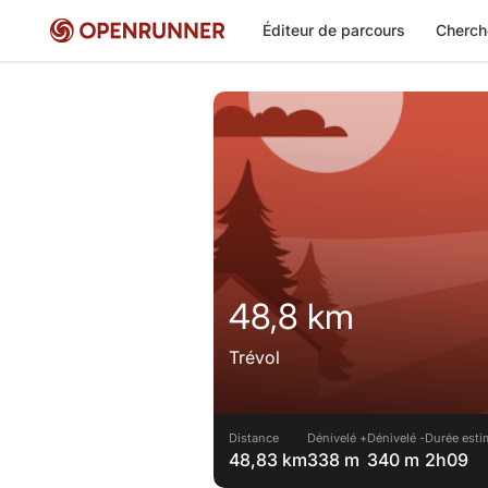
Éditeur de parcours
Cherch
48,8 km
Trévol
Distance
Dénivelé +
Dénivelé -
Durée esti
48,83 km
338 m
340 m
2h09