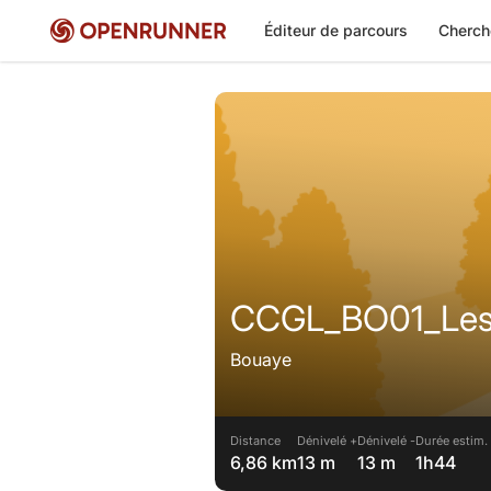
Éditeur de parcours
Cherch
CCGL_BO01_Les
Bouaye
Distance
Dénivelé +
Dénivelé -
Durée estim.
6,86 km
13 m
13 m
1h44