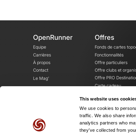
OpenRunner
Offres
Equipe
Fonds de cartes top
Carrières
Fonctionnalités
À propos
Offre particuliers
Contact
Offre clubs et organi
Offre PRO Destinatio
Le Mag'
Carte cadeau
This website uses cookie
We use cookies to personal
traffic. We also share info
analytics partners who may
they’ve collected from your