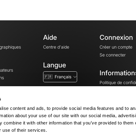
Aide
Connexion
ographiques
Centre d'aide
Créer un compte
Se connecter
Langue
sateurs
Information
🇫🇷
Français
ns
Politique de confide
CGV
CGU
s
Mentions légales
ise content and ads, to provide social media features and to an
Paramètres des co
rmation about your use of our site with our social media, advertis
 combine it with other information that you’ve provided to them o
 use of their services.