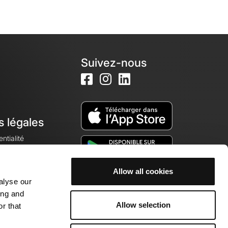
Suivez-nous
s légales
ntialité
Allow all cookies
alyse our
okies
ing and
Allow selection
r that