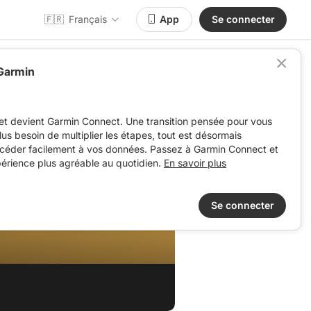
🇫🇷
Français
App
Se connecter
 Garmin
et devient Garmin Connect. Une transition pensée pour vous
 plus besoin de multiplier les étapes, tout est désormais
ccéder facilement à vos données. Passez à Garmin Connect et
périence plus agréable au quotidien.
En savoir plus
Se connecter