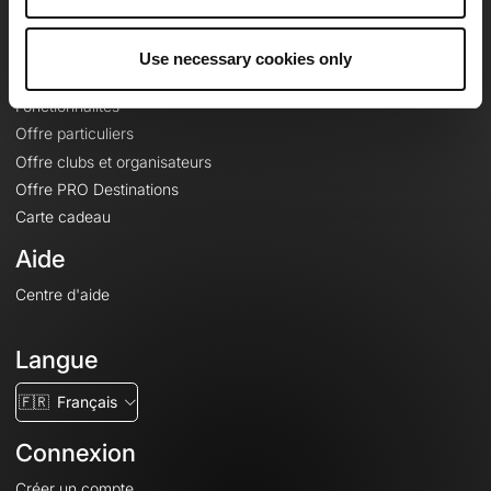
Le Mag'
Offres
Use necessary cookies only
Fonds de cartes topographiques
Fonctionnalités
Offre particuliers
Offre clubs et organisateurs
Offre PRO Destinations
Carte cadeau
Aide
Centre d'aide
Langue
🇫🇷
Français
Connexion
Créer un compte