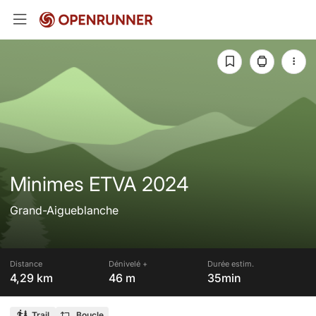
Minimes ETVA 2024
Grand-Aigueblanche
Distance
Dénivelé +
Durée estim.
4,29 km
46 m
35min
Trail
Boucle