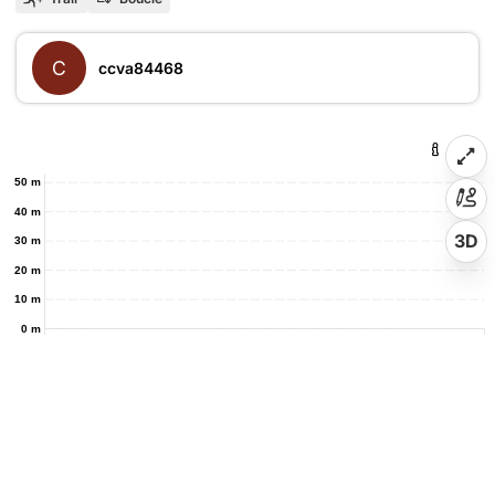
C
ccva84468
50 m
40 m
3D
30 m
20 m
10 m
0 m