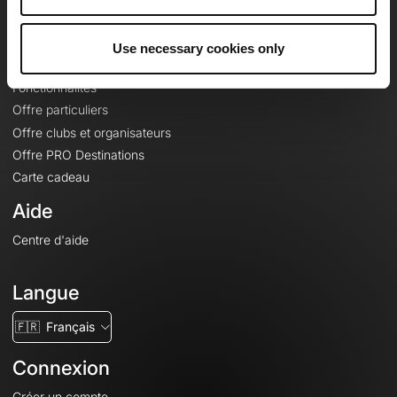
Le Mag'
Offres
Use necessary cookies only
Fonds de cartes topographiques
Fonctionnalités
Offre particuliers
Offre clubs et organisateurs
Offre PRO Destinations
Carte cadeau
Aide
Centre d'aide
Langue
🇫🇷
Français
Connexion
Créer un compte