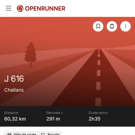
J 616
Challans
Distance
Dénivelé +
Durée estim.
60,32 km
291 m
2h35
Vélo de route
Boucle