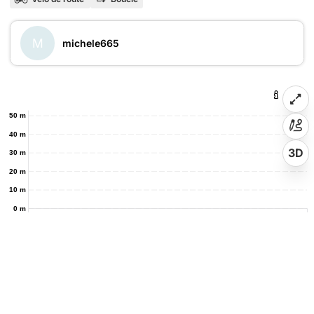
M
michele665
50 m
40 m
3D
30 m
20 m
10 m
0 m