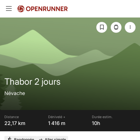
Thabor 2 jours
Névache
Distance
Dénivelé +
Durée estim.
22,17 km
1 416 m
10h
Randonnée
Aller simple