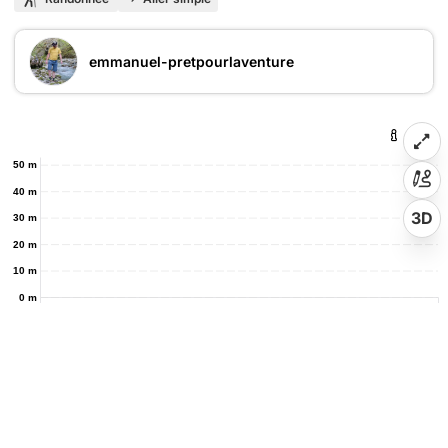
emmanuel-pretpourlaventure
50 m
40 m
3D
30 m
20 m
10 m
0 m