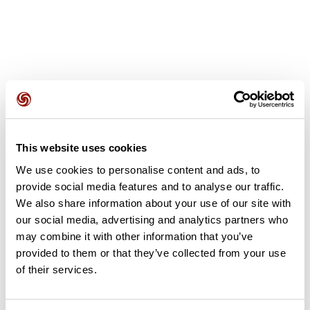
Avis des utilisateurs
This website uses cookies
Soyez le premier à ajouter un avis !
We use cookies to personalise content and ads, to
provide social media features and to analyse our traffic.
We also share information about your use of our site with
our social media, advertising and analytics partners who
Ajouter un avis
may combine it with other information that you’ve
provided to them or that they’ve collected from your use
of their services.
Résumé
Découvrez ce parcours de marche de 5,6 km à proximité de