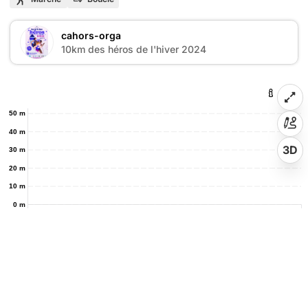
cahors-orga
10km des héros de l'hiver 2024
50 m
40 m
3D
30 m
20 m
10 m
0 m