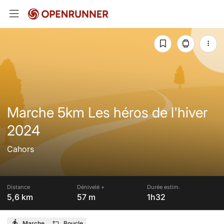
Marche 5km Les héros de l'hiver
2024
Cahors
Distance
Dénivelé +
Durée estim.
5,6 km
57 m
1h32
Marche
Boucle