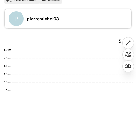
P
pierremichel03
50 m
40 m
3D
30 m
20 m
10 m
0 m