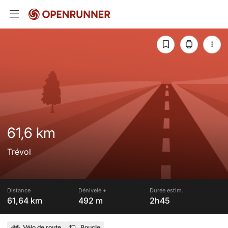
61,6 km
Trévol
Distance
Dénivelé +
Durée estim.
61,64 km
492 m
2h45
Vélo de route
Boucle