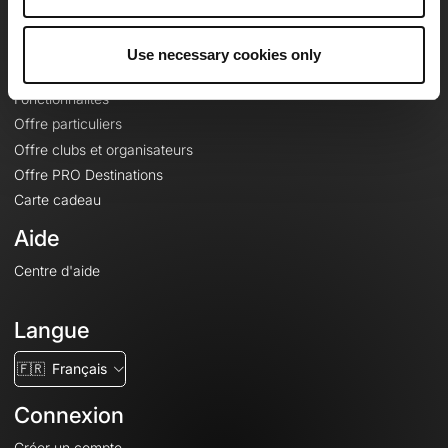
Le Mag'
Offres
Use necessary cookies only
Fonds de cartes topographiques
Fonctionnalités
Offre particuliers
Offre clubs et organisateurs
Offre PRO Destinations
Carte cadeau
Aide
Centre d'aide
Langue
🇫🇷
Français
Connexion
Créer un compte