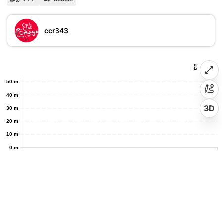
ccr343
50 m
40 m
3D
30 m
20 m
10 m
0 m