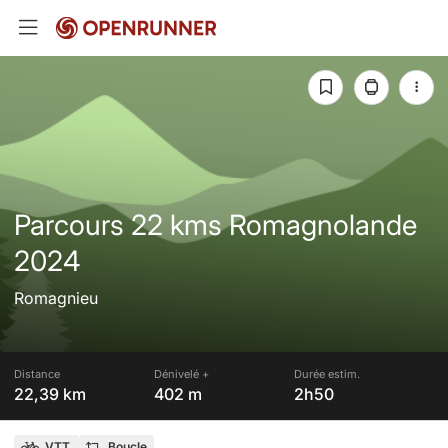
Parcours 22 kms Romagnolande
2024
Romagnieu
Distance
Dénivelé +
Durée estim.
22,39 km
402 m
2h50
VTT
Boucle