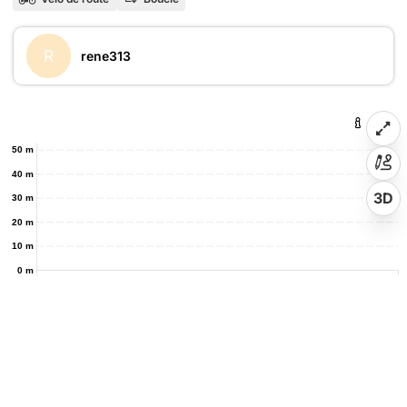
R
rene313
50 m
40 m
3D
30 m
20 m
10 m
0 m