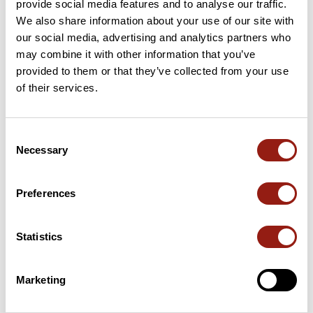
provide social media features and to analyse our traffic.
20 km
Col des Quatre Chemins
329 m
We also share information about your use of our site with
our social media, advertising and analytics partners who
25 km
Col d'Eze
507 m
may combine it with other information that you’ve
provided to them or that they’ve collected from your use
31 km
Col d'Eze
507 m
of their services.
64 km
Col de Beaulieu
17 m
Consent
Cols extraits du catalogue du Club des Cent Cols
Necessary
Selection
Preferences
Résumé
Découvrez ce parcours de vélo de 84,3 km à proximité de
Cagnes-sur-Mer. Ce parcours emprunte 62,7 km de routes et
Statistics
21,6 km de pistes cyclables. Il présente une ascension cumulée
de plus de 1060m. Prévoyez environ 4 heures et 35 secondes
pour réaliser ce parcours.
Marketing
Date de création du parcours: 19 septembre 2024 à 16:56:50.