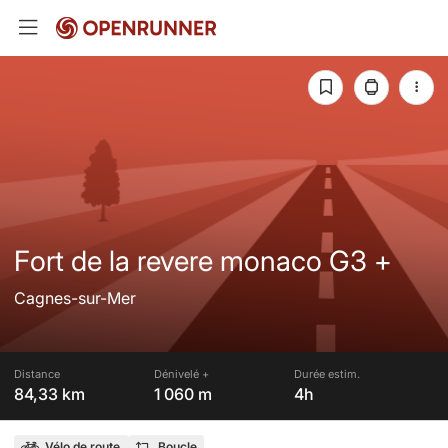
Fort de la revere monaco G3 +
Cagnes-sur-Mer
Distance
Dénivelé +
Durée estim.
84,33 km
1 060 m
4h
Vélo de route
Boucle