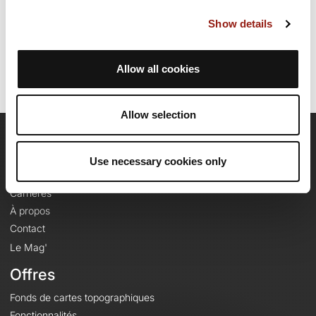
Dernière modification de la fiche parcours: 24 septembre 2024 à
Show details
09:25:33.
Identifiant du parcours: 19934290
Allow all cookies
Allow selection
OpenRunner
Use necessary cookies only
Equipe
Carrières
À propos
Contact
Le Mag'
Offres
Fonds de cartes topographiques
Fonctionnalités