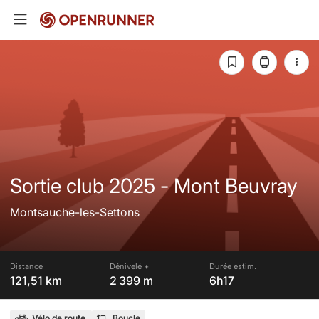
Sortie club 2025 - Mont Beuvray
Montsauche-les-Settons
Distance
Dénivelé +
Durée estim.
121,51 km
2 399 m
6h17
Vélo de route
Boucle