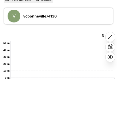
V
vcbonneville74130
50 m
40 m
3D
30 m
20 m
10 m
0 m