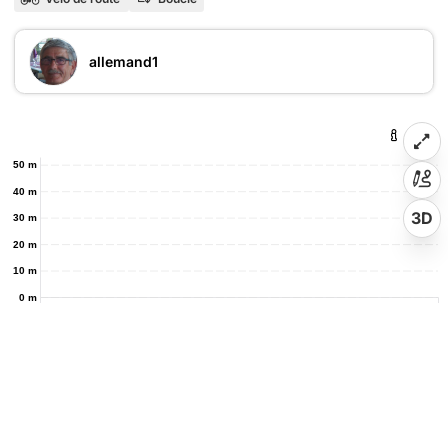
allemand1
50 m
40 m
3D
30 m
20 m
10 m
0 m