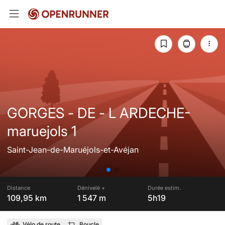
GORGES - DE - L ARDECHE-
maruejols 1
Saint-Jean-de-Maruéjols-et-Avéjan
Distance
Dénivelé +
Durée estim.
109,95 km
1 547 m
5h19
Vélo de route
Boucle