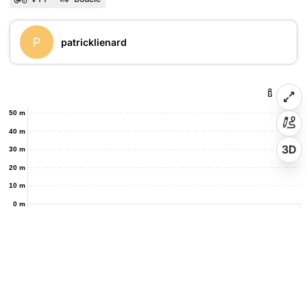
P
patricklienard
50 m
40 m
3D
30 m
20 m
10 m
0 m