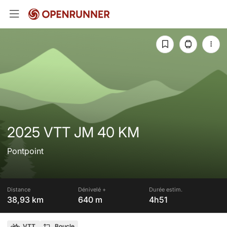
2025 VTT JM 40 KM
Pontpoint
Distance
Dénivelé +
Durée estim.
38,93 km
640 m
4h51
VTT
Boucle