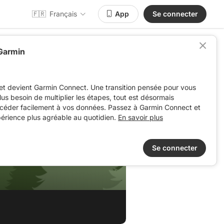
🇫🇷
Français
App
Se connecter
 Garmin
et devient Garmin Connect. Une transition pensée pour vous
 plus besoin de multiplier les étapes, tout est désormais
ccéder facilement à vos données. Passez à Garmin Connect et
périence plus agréable au quotidien.
En savoir plus
Se connecter