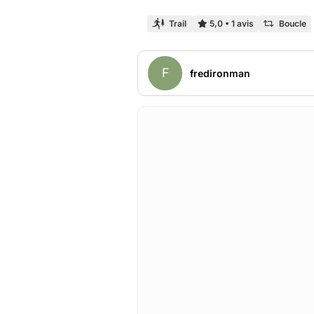
Trail
5,0
•
1 avis
Boucle
F
fredironman