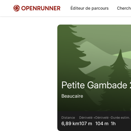
Éditeur de parcours
Cherch
Petite Gambade
Beaucaire
Distance
Dénivelé +
Dénivelé -
Durée estim.
6,89 km
107 m
104 m
1h