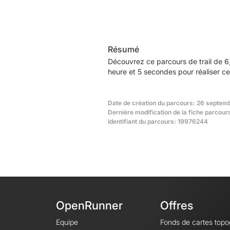
Résumé
Découvrez ce parcours de trail de 6
heure et 5 secondes pour réaliser ce
Date de création du parcours: 26 septem
Dernière modification de la fiche parcou
Identifiant du parcours: 19976244
OpenRunner
Offres
Equipe
Fonds de cartes top