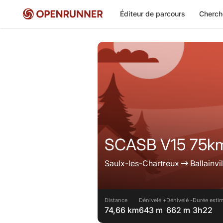
Éditeur de parcours
Cherch
SCASB V15 75k
Saulx-les-Chartreux
Ballainvil
Distance
Dénivelé +
Dénivelé -
Durée estim
74,66 km
643 m
662 m
3h22