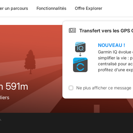
er un parcours
Fonctionnalités
Offre Explorer
Transfert vers les GPS
NOUVEAU !
Garmin IQ évolue 
simplifier la vie :
centralisé pour a
profitez d’une ex
m 591m
Ne plus afficher ce message
liers
.