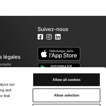
Suivez-nous
s légales
ntialité
Allow all cookies
alyse our
okies
ing and
Allow selection
r that