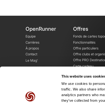
OpenRunner
Offres
Equipe
Fonds de cartes top
Carrières
Fonctionnalités
À propos
Offre particuliers
Contact
Offre clubs et organi
Offre PRO Destinatio
Le Mag'
Carte cadeau
This website uses cookie
We use cookies to personal
traffic. We also share info
analytics partners who may
they’ve collected from your