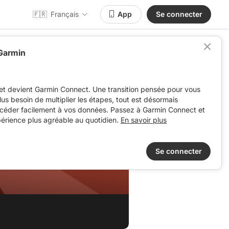
🇫🇷
Français
App
Se connecter
 Garmin
et devient Garmin Connect. Une transition pensée pour vous
 plus besoin de multiplier les étapes, tout est désormais
ccéder facilement à vos données. Passez à Garmin Connect et
périence plus agréable au quotidien.
En savoir plus
Se connecter