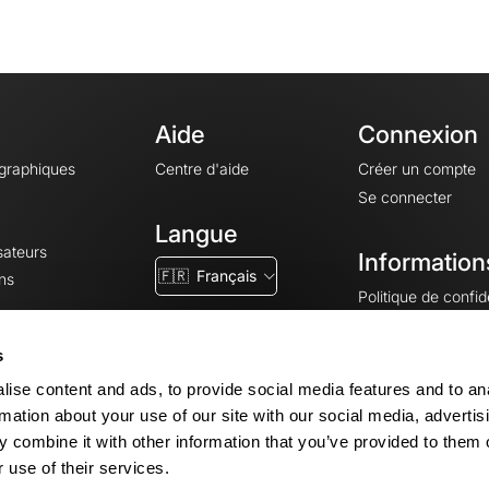
Aide
Connexion
ographiques
Centre d'aide
Créer un compte
Se connecter
Langue
sateurs
Information
🇫🇷
Français
ns
Politique de confide
CGV
CGU
s
Mentions légales
ise content and ads, to provide social media features and to an
Paramètres des co
rmation about your use of our site with our social media, advertis
 combine it with other information that you’ve provided to them o
 use of their services.