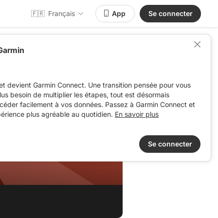
🇫🇷
Français
App
Se connecter
 Garmin
et devient Garmin Connect. Une transition pensée pour vous
 plus besoin de multiplier les étapes, tout est désormais
ccéder facilement à vos données. Passez à Garmin Connect et
périence plus agréable au quotidien.
En savoir plus
Se connecter