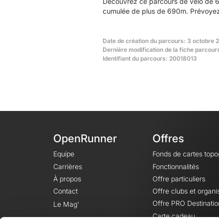
Découvrez ce parcours de vélo de 6
cumulée de plus de 690m. Prévoyez e
Date de création du parcours: 3 octobre 
Dernière modification de la fiche parcou
Identifiant du parcours: 20018013
OpenRunner
Offres
Equipe
Fonds de cartes top
Carrières
Fonctionnalités
À propos
Offre particuliers
Contact
Offre clubs et organi
Offre PRO Destinatio
Le Mag'
Carte cadeau