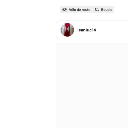
Vélo de route
Boucle
jeanluc14