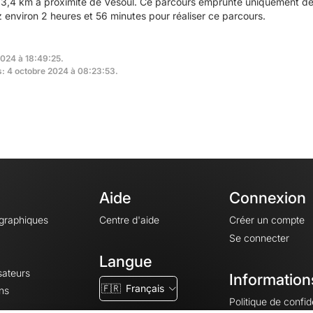
3,4 km à proximité de Vesoul. Ce parcours emprunte uniquement des
nviron 2 heures et 56 minutes pour réaliser ce parcours.
2024 à 18:49:25.
rs: 4 octobre 2024 à 08:23:53.
Aide
Connexion
ographiques
Centre d'aide
Créer un compte
Se connecter
Langue
sateurs
Information
🇫🇷
Français
ns
Politique de confide