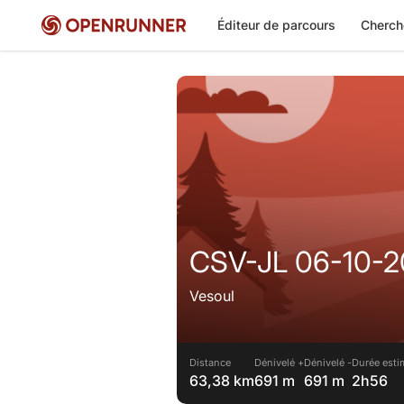
Éditeur de parcours
Cherch
CSV-JL 06-10-
Vesoul
Distance
Dénivelé +
Dénivelé -
Durée esti
63,38 km
691 m
691 m
2h56