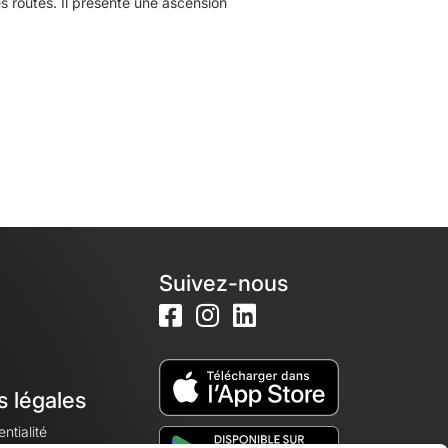
 routes. Il présente une ascension
Suivez-nous
s légales
ntialité