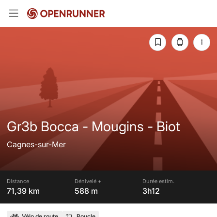
Gr3b Bocca - Mougins - Biot
Cagnes-sur-Mer
Distance
Dénivelé +
Durée estim.
71,39 km
588 m
3h12
Vélo de route
Boucle