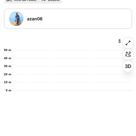
azan06
50 m
40 m
3D
30 m
20 m
10 m
0 m