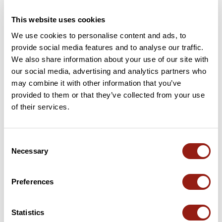
This website uses cookies
Soyez le premier à ajouter un avis !
We use cookies to personalise content and ads, to
provide social media features and to analyse our traffic.
We also share information about your use of our site with
Ajouter un avis
our social media, advertising and analytics partners who
may combine it with other information that you’ve
provided to them or that they’ve collected from your use
of their services.
Cols le long du parcours
39 km
La Tranchée
176 m
Consent
Necessary
Selection
40 km
Col du Lapin
227 m
Preferences
43 km
Col du Lapin
227 m
Cols extraits du catalogue du Club des Cent Cols
Statistics