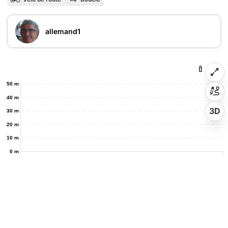
allemand1
50 m
40 m
3D
30 m
20 m
10 m
0 m