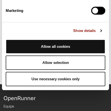
Résumé
Marketing
Découvrez ce parcours de vélo de 85,1 km à proximité de
Saint-Jean-de-Maruéjols-et-Avéjan. Ce parcours emprunte
uniquement des routes. Il présente une ascension cumulée de
plus de 1020m. Prévoyez environ 4 heures et 1 minute pour
Show details
réaliser ce parcours.
Allow all cookies
Date de création du parcours: 18 octobre 2024 à 09:18:38.
Dernière modification de la fiche parcours: 9 novembre 2024 à 16:32:58.
Identifiant du parcours: 20095510
Allow selection
Use necessary cookies only
OpenRunner
Equipe