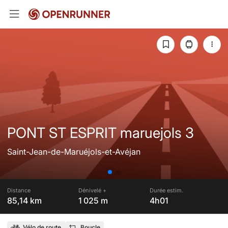
PONT ST ESPRIT maruejols 3
Saint-Jean-de-Maruéjols-et-Avéjan
Distance
Dénivelé +
Durée estim.
85,14 km
1 025 m
4h01
Vélo de route
Boucle