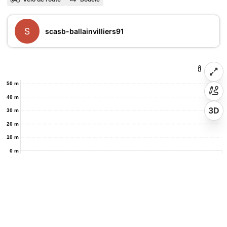
S
scasb-ballainvilliers91
50 m
40 m
3D
30 m
20 m
10 m
0 m