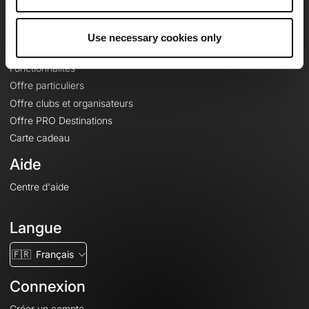
Le Mag'
Offres
Use necessary cookies only
Fonds de cartes topographiques
Fonctionnalités
Offre particuliers
Offre clubs et organisateurs
Offre PRO Destinations
Carte cadeau
Aide
Centre d'aide
Langue
🇫🇷
Français
Connexion
Créer un compte