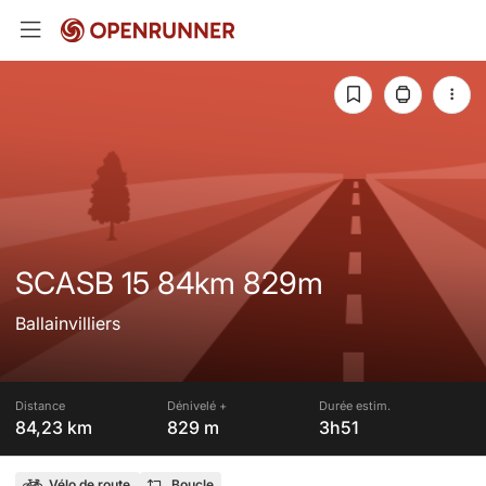
SCASB 15 84km 829m
Ballainvilliers
Distance
Dénivelé +
Durée estim.
84,23 km
829 m
3h51
Vélo de route
Boucle