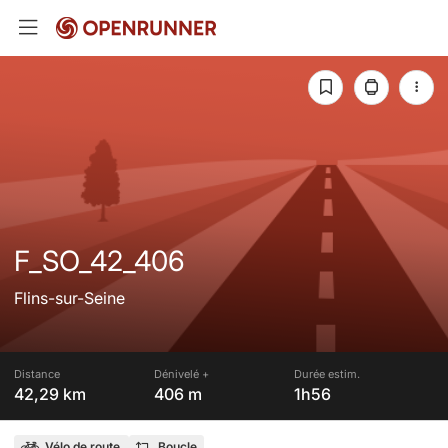
F_SO_42_406
Flins-sur-Seine
Distance
Dénivelé +
Durée estim.
42,29 km
406 m
1h56
Vélo de route
Boucle