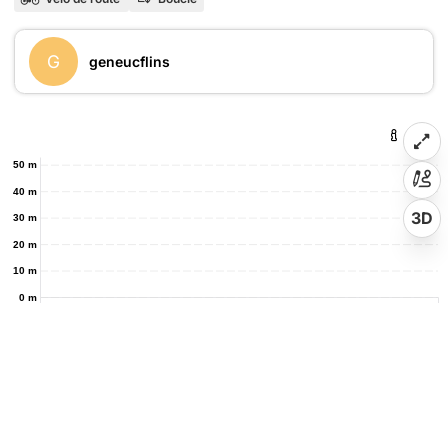
G
geneucflins
50 m
40 m
3D
30 m
20 m
10 m
0 m