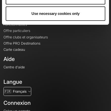
Le Mag'
Offres
Use necessary cookies only
Fonds de cartes topographiques
Fonctionnalités
Offre particuliers
Offre clubs et organisateurs
Offre PRO Destinations
Carte cadeau
Aide
Centre d'aide
Langue
🇫🇷
Français
Connexion
Créer un compte