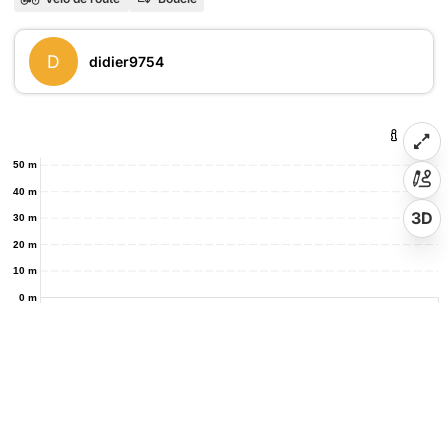
D
didier9754
50 m
40 m
3D
30 m
20 m
10 m
0 m