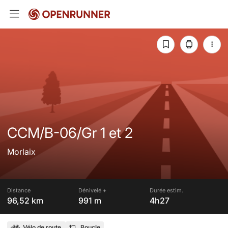
CCM/B-06/Gr 1 et 2
Morlaix
Distance
Dénivelé +
Durée estim.
96,52 km
991 m
4h27
Vélo de route
Boucle