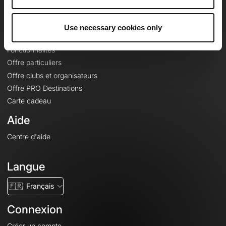
Le Mag'
Offres
Use necessary cookies only
Fonds de cartes topographiques
Fonctionnalités
Offre particuliers
Offre clubs et organisateurs
Offre PRO Destinations
Carte cadeau
Aide
Centre d'aide
Langue
🇫🇷
Français
Connexion
Créer un compte