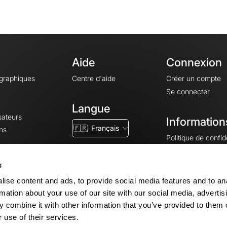
Aide
Connexion
ographiques
Centre d'aide
Créer un compte
Se connecter
Langue
sateurs
Information
🇫🇷
Français
ns
Politique de confide
CGV
CGU
s
Mentions légales
ise content and ads, to provide social media features and to an
Paramètres des co
rmation about your use of our site with our social media, advertis
 combine it with other information that you’ve provided to them o
 use of their services.