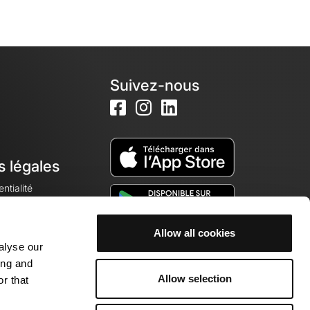
Suivez-nous
s légales
ntialité
Allow all cookies
alyse our
okies
ing and
Allow selection
r that