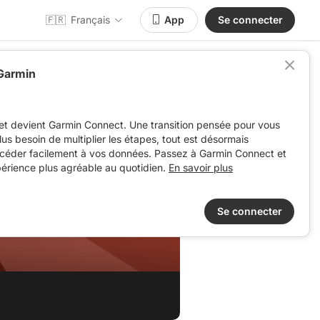
🇫🇷
Français
App
Se connecter
 Garmin
et devient Garmin Connect. Une transition pensée pour vous
 plus besoin de multiplier les étapes, tout est désormais
ccéder facilement à vos données. Passez à Garmin Connect et
périence plus agréable au quotidien.
En savoir plus
Se connecter