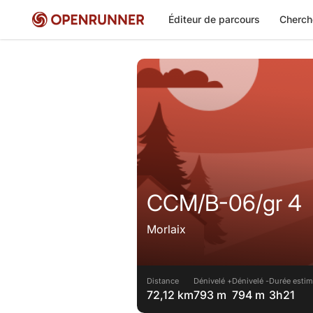
Éditeur de parcours
Cherch
CCM/B-06/gr 4
Morlaix
Distance
Dénivelé +
Dénivelé -
Durée estim
72,12 km
793 m
794 m
3h21