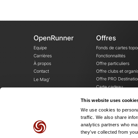
OpenRunner
Offres
Equipe
Fonds de cartes top
Carrières
Fonctionnalités
À propos
Offre particuliers
Contact
Offre clubs et organi
Offre PRO Destinatio
Le Mag'
Carte cadeau
This website uses cookie
We use cookies to personal
traffic. We also share info
analytics partners who may
they’ve collected from your