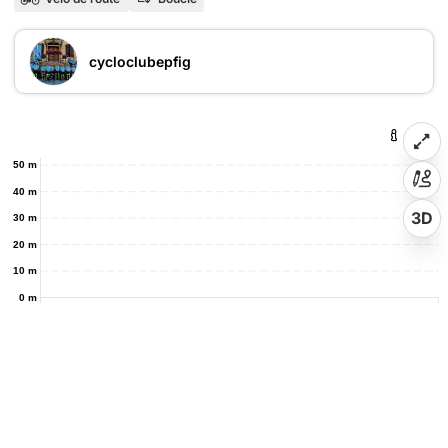
cycloclubepfig
50 m
40 m
3D
30 m
20 m
10 m
0 m