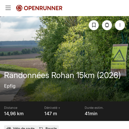
Randonnées Rohan 15km (2026)
Epfig
Distance
Dénivelé +
Durée estim.
14,96 km
147 m
41min
Vélo de route
Boucle