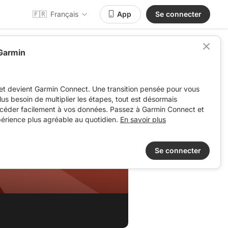
🇫🇷
Français
App
Se connecter
 Garmin
et devient Garmin Connect. Une transition pensée pour vous
 plus besoin de multiplier les étapes, tout est désormais
ccéder facilement à vos données. Passez à Garmin Connect et
périence plus agréable au quotidien.
En savoir plus
Se connecter