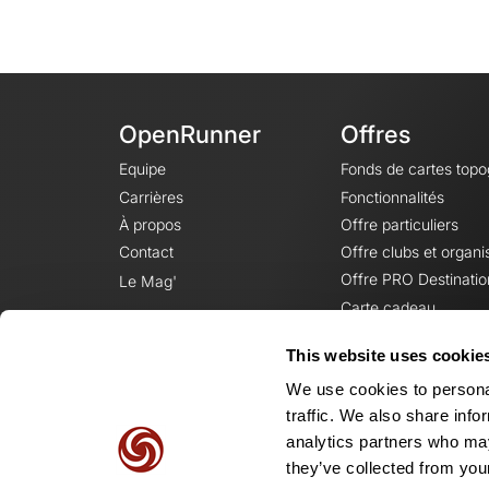
OpenRunner
Offres
Equipe
Fonds de cartes top
Carrières
Fonctionnalités
À propos
Offre particuliers
Contact
Offre clubs et organi
Offre PRO Destinatio
Le Mag'
Carte cadeau
This website uses cookie
We use cookies to personal
traffic. We also share info
analytics partners who may
they’ve collected from your