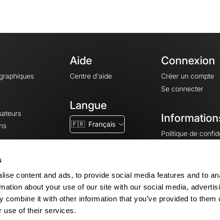
Aide
Connexion
ographiques
Centre d'aide
Créer un compte
Se connecter
Langue
sateurs
Information
🇫🇷
Français
ns
Politique de confide
CGV
CGU
s
Mentions légales
ise content and ads, to provide social media features and to an
Paramètres des co
rmation about your use of our site with our social media, advertis
 combine it with other information that you’ve provided to them o
 use of their services.