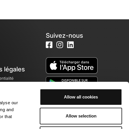
Suivez-nous
s légales
ntialité
Allow all cookies
alyse our
okies
ing and
Allow selection
r that