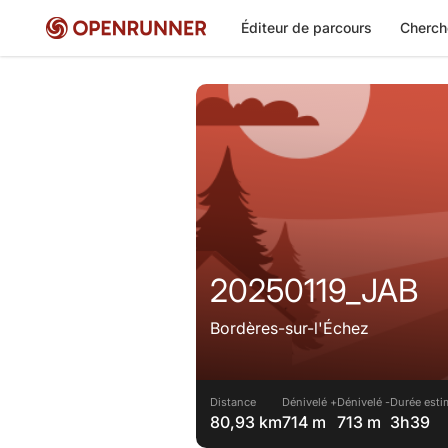
Éditeur de parcours
Cherch
20250119_JAB
Bordères-sur-l'Échez
Distance
Dénivelé +
Dénivelé -
Durée esti
80,93 km
714 m
713 m
3h39