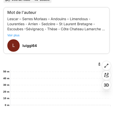
Mot de l'auteur
Lescar – Serres Morlaas – Andouins – Limendous -
Lourenties - Arrien - Sedzère – St Laurent Bretagne -
Escoubes –Sévignacq - Thèse - Côte Chateau Lamarche -
Voir plus
L
luiggi64
50 m
40 m
3D
30 m
20 m
10 m
0 m