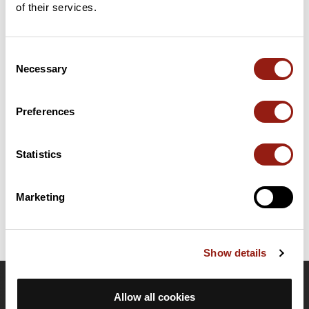
of their services.
Consent
Résumé
Necessary
Selection
Découvrez ce parcours de vélo de 84 km à proximité de
Lescar. Ce parcours emprunte uniquement des routes. Il
présente une ascension cumulée de plus de 600m. Prévoyez
Preferences
environ 3 heures et 43 minutes pour réaliser ce parcours.
Statistics
Date de création du parcours: 2 novembre 2024 à 10:38:36.
Dernière modification de la fiche parcours: 2 novembre 2024 à 10:47:06.
Identifiant du parcours: 20185859
Marketing
Show details
OpenRunner
Allow all cookies