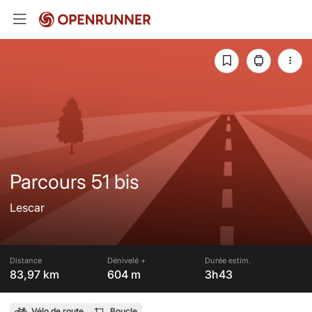
Parcours 51 bis
Lescar
Distance
Dénivelé +
Durée estim.
83,97 km
604 m
3h43
Vélo de route
Boucle