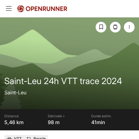
Saint-Leu 24h VTT trace 2024
Saint-Leu
Distance
Dénivelé +
Durée estim.
5,46 km
98 m
41min
VTT
Boucle