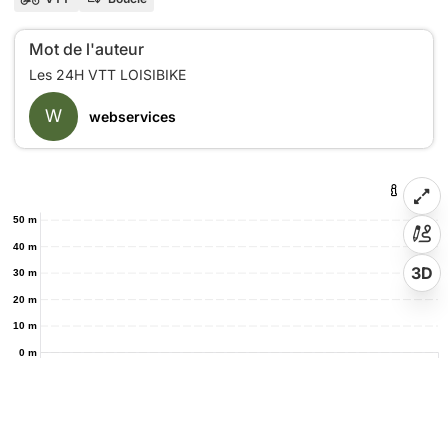
Mot de l'auteur
W
webservices
50 m
40 m
3D
30 m
20 m
10 m
0 m