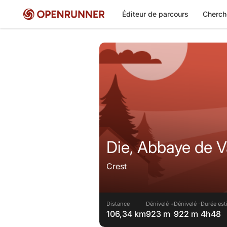
Éditeur de parcours
Cherch
Die, Abbaye de
Crest
Distance
Dénivelé +
Dénivelé -
Durée est
106,34 km
923 m
922 m
4h48