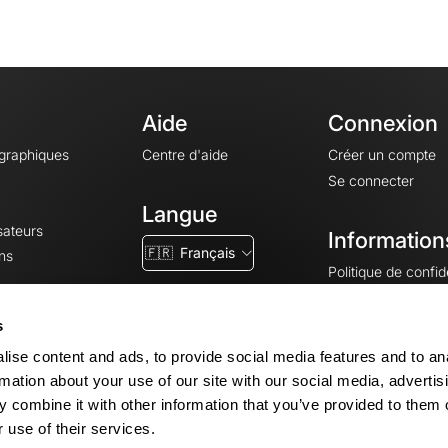
Aide
Connexion
ographiques
Centre d'aide
Créer un compte
Se connecter
Langue
sateurs
Information
🇫🇷
Français
ns
Politique de confide
CGV
CGU
s
Mentions légales
ise content and ads, to provide social media features and to an
Paramètres des co
rmation about your use of our site with our social media, advertis
 combine it with other information that you’ve provided to them o
 use of their services.