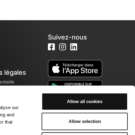
Suivez-nous
s légales
ntialité
Allow all cookies
alyse our
okies
ing and
Allow selection
r that