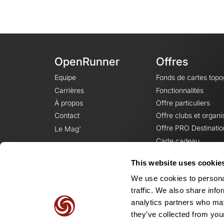
OpenRunner
Offres
Equipe
Fonds de cartes top
Carrières
Fonctionnalités
À propos
Offre particuliers
Contact
Offre clubs et organi
Offre PRO Destinatio
Le Mag'
Carte cadeau
This website uses cookie
We use cookies to personal
traffic. We also share info
analytics partners who may
they’ve collected from your