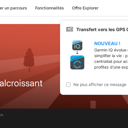
er un parcours
Fonctionnalités
Offre Explorer
Transfert vers les GPS
NOUVEAU !
Garmin IQ évolue 
simplifier la vie :
centralisé pour a
profitez d’une ex
 Valcroissant
Ne plus afficher ce message
im.