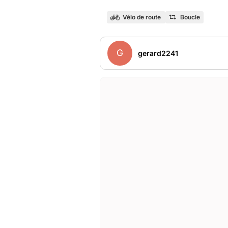
Vélo de route
Boucle
G
gerard2241