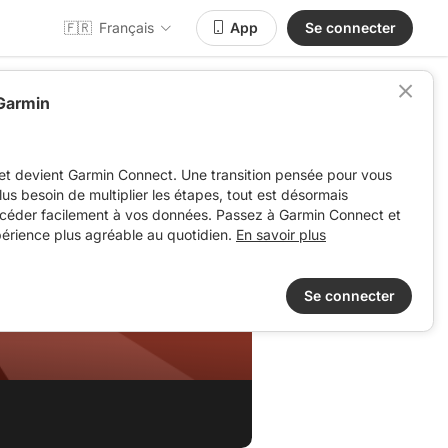
🇫🇷
Français
App
Se connecter
 Garmin
et devient Garmin Connect. Une transition pensée pour vous
 plus besoin de multiplier les étapes, tout est désormais
ccéder facilement à vos données. Passez à Garmin Connect et
périence plus agréable au quotidien.
En savoir plus
Se connecter