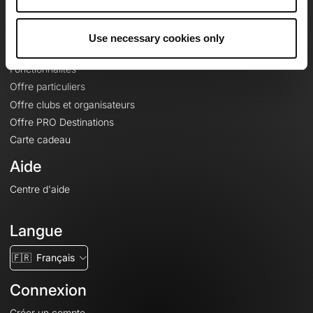
Le Mag'
Offres
Use necessary cookies only
Fonds de cartes topographiques
Fonctionnalités
Offre particuliers
Offre clubs et organisateurs
Offre PRO Destinations
Carte cadeau
Aide
Centre d'aide
Langue
🇫🇷
Français
Connexion
Créer un compte