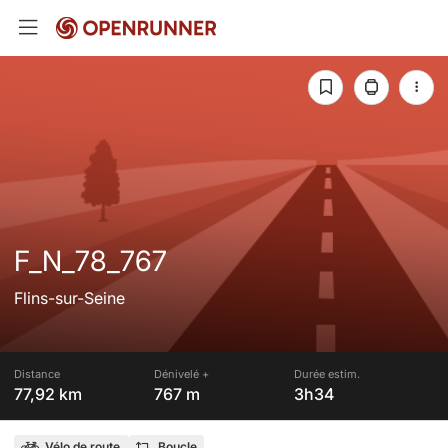
F_N_78_767
Flins-sur-Seine
Distance
Dénivelé +
Durée estim.
77,92 km
767 m
3h34
Vélo de route
Boucle