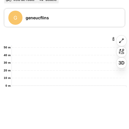
G
geneucflins
50 m
40 m
3D
30 m
20 m
10 m
0 m