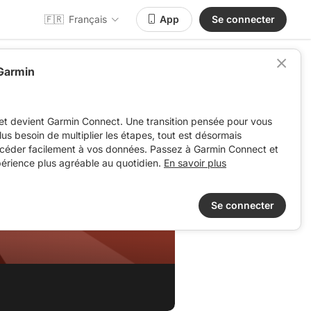
🇫🇷
Français
App
Se connecter
 Garmin
et devient Garmin Connect. Une transition pensée pour vous
 plus besoin de multiplier les étapes, tout est désormais
ccéder facilement à vos données. Passez à Garmin Connect et
périence plus agréable au quotidien.
En savoir plus
Se connecter