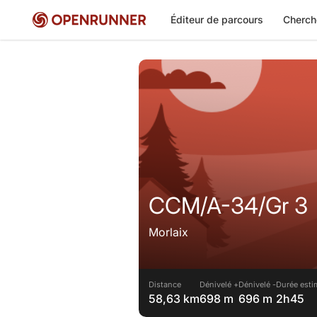
Éditeur de parcours
Cherch
CCM/A-34/Gr 3
Morlaix
Distance
Dénivelé +
Dénivelé -
Durée esti
58,63 km
698 m
696 m
2h45