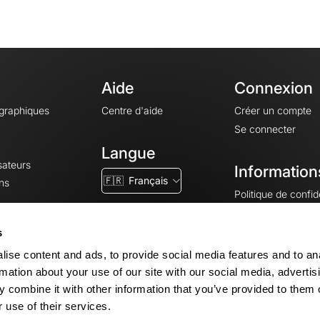
Aide
Connexion
ographiques
Centre d'aide
Créer un compte
Se connecter
Langue
sateurs
Information
🇫🇷
Français
ns
Politique de confide
CGV
CGU
s
Mentions légales
ise content and ads, to provide social media features and to an
Paramètres des co
rmation about your use of our site with our social media, advertis
 combine it with other information that you’ve provided to them o
 use of their services.