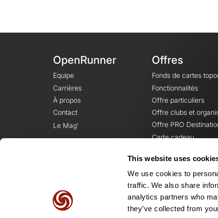
OpenRunner
Offres
Equipe
Fonds de cartes top
Carrières
Fonctionnalités
À propos
Offre particuliers
Contact
Offre clubs et organi
Offre PRO Destinatio
Le Mag'
Carte cadeau
This website uses cookie
We use cookies to personal
traffic. We also share info
analytics partners who may
they’ve collected from your