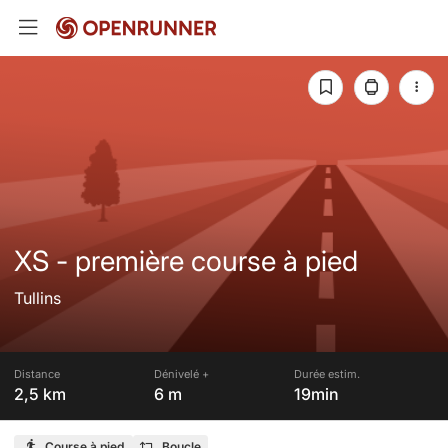
XS - première course à pied
Tullins
Distance
Dénivelé +
Durée estim.
2,5 km
6 m
19min
Course à pied
Boucle