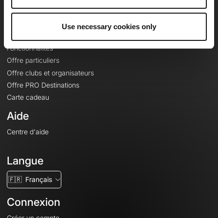
Le Mag'
Offres
Use necessary cookies only
Fonds de cartes topographiques
Fonctionnalités
Offre particuliers
Offre clubs et organisateurs
Offre PRO Destinations
Carte cadeau
Aide
Centre d'aide
Langue
🇫🇷
Français
Connexion
Créer un compte