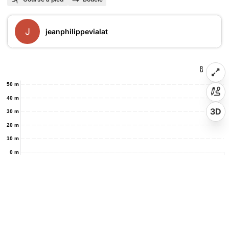
J
jeanphilippevialat
50 m
40 m
3D
30 m
20 m
10 m
0 m