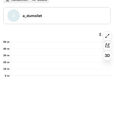
A
a_dumollet
50 m
40 m
3D
30 m
20 m
10 m
0 m