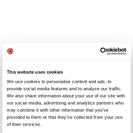
Avis des utilisateurs
Soyez le premier à ajouter un avis !
This website uses cookies
We use cookies to personalise content and ads, to
provide social media features and to analyse our traffic.
We also share information about your use of our site with
Ajouter un avis
our social media, advertising and analytics partners who
may combine it with other information that you’ve
provided to them or that they’ve collected from your use
Résumé
of their services.
Découvrez ce parcours de randonnée de 20,6 km à proximité