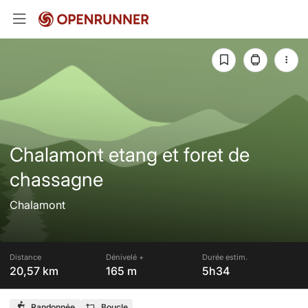
Chalamont etang et foret de
chassagne
Chalamont
Distance
Dénivelé +
Durée estim.
20,57 km
165 m
5h34
Randonnée
Boucle