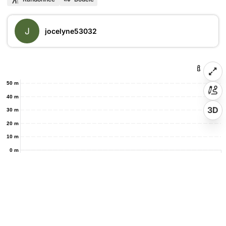
J
jocelyne53032
50 m
40 m
3D
30 m
20 m
10 m
0 m