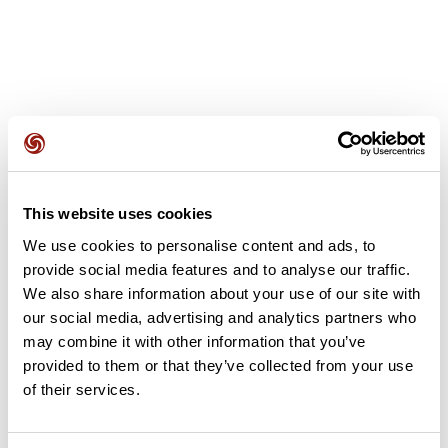
Avis des utilisateurs
This website uses cookies
Soyez le premier à ajouter un avis !
We use cookies to personalise content and ads, to
provide social media features and to analyse our traffic.
We also share information about your use of our site with
our social media, advertising and analytics partners who
Ajouter un avis
may combine it with other information that you’ve
provided to them or that they’ve collected from your use
of their services.
Résumé
Découvrez ce parcours de randonnée de 12,9 km à proximité