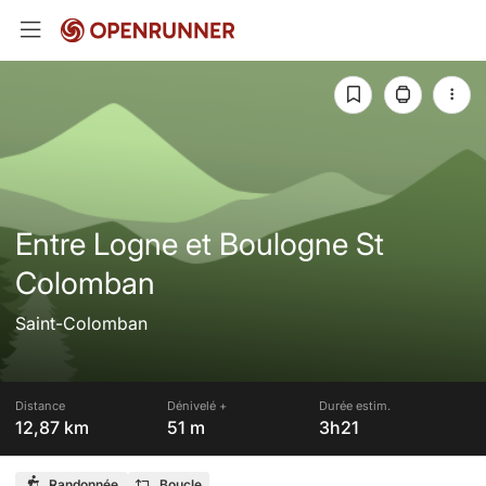
Entre Logne et Boulogne St
Colomban
Saint-Colomban
Distance
Dénivelé +
Durée estim.
12,87 km
51 m
3h21
Randonnée
Boucle